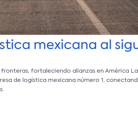
stica mexicana al sigu
onteras, fortaleciendo alianzas en América Lati
presa de logística mexicana número 1, conectan
s.