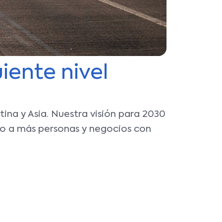
Historia
Social 
Infraes
Certifi
Pregun
Servici
iente nivel
frecuen
Aviso d
Nosotro
privaci
na y Asia. Nuestra visión para 2030
Contác
do a más personas y negocios con