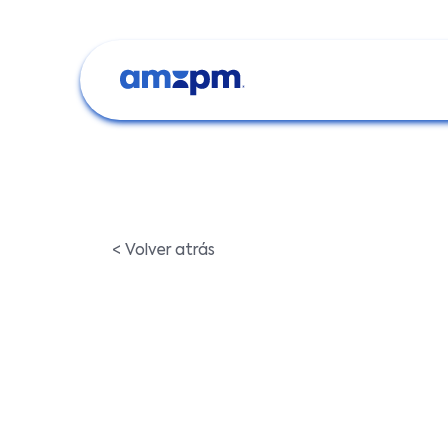
< Volver atrás