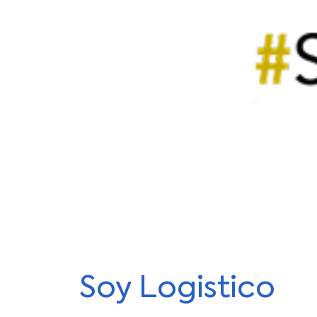
Soy Logistico